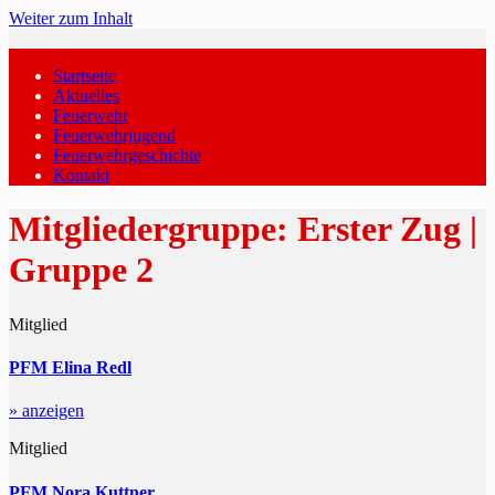
Weiter zum Inhalt
Startseite
Aktuelles
Feuerwehr
Feuerwehrjugend
Feuerwehrgeschichte
Kontakt
Mitgliedergruppe:
Erster Zug |
Gruppe 2
Mitglied
PFM Elina Redl
» anzeigen
Mitglied
PFM Nora Kuttner