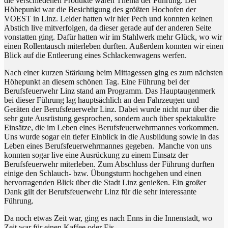
die verschiedenen Produkte waren Thema der Führung. Der
Höhepunkt war die Besichtigung des größten Hochofen der
VOEST in Linz. Leider hatten wir hier Pech und konnten keinen
Abstich live mitverfolgen, da dieser gerade auf der anderen Seite
vonstatten ging. Dafür hatten wir im Stahlwerk mehr Glück, wo wir
einen Rollentausch miterleben durften. Außerdem konnten wir einen
Blick auf die Entleerung eines Schlackenwagens werfen.
Nach einer kurzen Stärkung beim Mittagessen ging es zum nächsten
Höhepunkt an diesem schönen Tag. Eine Führung bei der
Berufsfeuerwehr Linz stand am Programm. Das Hauptaugenmerk
bei dieser Führung lag hauptsächlich an den Fahrzeugen und
Geräten der Berufsfeuerwehr Linz. Dabei wurde nicht nur über die
sehr gute Ausrüstung gesprochen, sondern auch über spektakuläre
Einsätze, die im Leben eines Berufsfeuerwehrmannes vorkommen.
Uns wurde sogar ein tiefer Einblick in die Ausbildung sowie in das
Leben eines Berufsfeuerwehrmannes gegeben. Manche von uns
konnten sogar live eine Ausrückung zu einem Einsatz der
Berufsfeuerwehr miterleben. Zum Abschluss der Führung durften
einige den Schlauch- bzw. Übungsturm hochgehen und einen
hervorragenden Blick über die Stadt Linz genießen. Ein großer
Dank gilt der Berufsfeuerwehr Linz für die sehr interessante
Führung.
Da noch etwas Zeit war, ging es nach Enns in die Innenstadt, wo
Zeit war für einen Kaffee oder Eis.