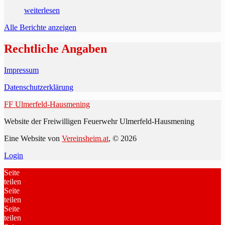
weiterlesen
Alle Berichte anzeigen
Rechtliche Angaben
Impressum
Datenschutzerklärung
FF Ulmerfeld-Hausmening
Website der Freiwilligen Feuerwehr Ulmerfeld-Hausmening
Eine Website von
Vereinsheim.at
, © 2026
Login
Seite
teilen
Seite
teilen
Seite
teilen